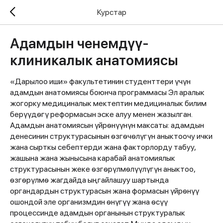
Курстар
Адамдын ченемдүү-
клиникалык анатомиясы
«Дарылоо иши» факультетинин студенттери үчүн
адамдын анатомиясы боюнча программасы Эл аралык
жогорку медициналык мектептин медициналык билим
берүүдѳгү реформасын эске алуу менен жазылган.
Адамдын анатомиясын үйрѳнүүнүн максаты: адамдын
денесинин структурасынын ѳзгѳчѳлүгүн аныктоочу ички
жана сырткы себептерди жана факторлорду табуу,
жашына жана жынысына карабай анатомиялык
структурасынын жеке ѳзгѳрүлмѳлүүлүгүн аныктоо,
ѳзгѳрүлмѳ жагдайда ыңгайлашуу шартында
органдардын структурасын жана формасын үйрѳнүү
ошондой эле организмдин ѳнүгүү жана ѳсүү
процессинде адамдын органынын структуралык