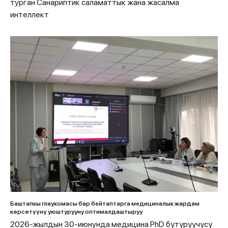
турган Санариптик саламаттык жана жасалма
интеллект
Баштапкы глаукомасы бар бейтаптарга медициналык жардам
көрсөтүүнү уюштурууну оптималдаштыруу
2026-жылдын 30-июнунда медицина PhD бүтүрүүчүсү