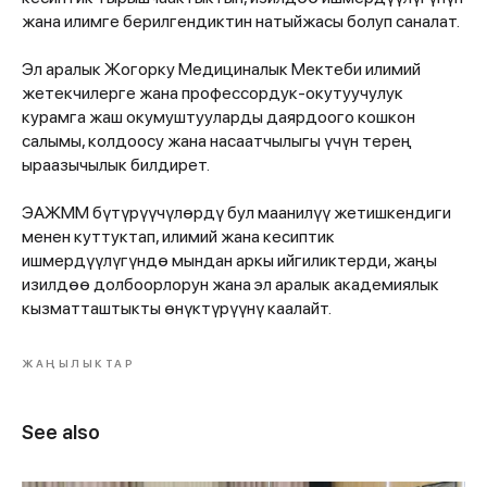
жана илимге берилгендиктин натыйжасы болуп саналат.
Эл аралык Жогорку Медициналык Мектеби илимий
жетекчилерге жана профессордук-окутуучулук
курамга жаш окумуштууларды даярдоого кошкон
салымы, колдоосу жана насаатчылыгы үчүн терең
ыраазычылык билдирет.
ЭАЖММ бүтүрүүчүлөрдү бул маанилүү жетишкендиги
менен куттуктап, илимий жана кесиптик
ишмердүүлүгүндө мындан аркы ийгиликтерди, жаңы
изилдөө долбоорлорун жана эл аралык академиялык
кызматташтыкты өнүктүрүүнү каалайт.
ЖАҢЫЛЫКТАР
See also