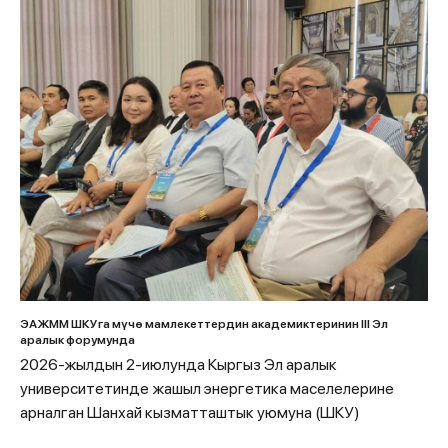
ЭАЖММ ШКУга мүчө мамлекеттердин академиктеринин III Эл
аралык форумунда
2026-жылдын 2-июлунда Кыргыз Эл аралык
университетинде жашыл энергетика маселелерине
арналган Шанхай кызматташтык уюмуна (ШКУ)