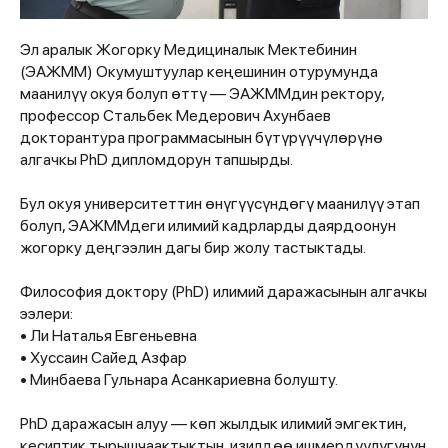
Эл аралык Жогорку Медициналык Мектебинин
(ЭАЖММ) Окумуштуулар кеңешинин отурумунда
маанилүү окуя болуп өттү — ЭАЖММдин ректору,
профессор Стальбек Медерович Ахунбаев
докторантура программасынын бүтүрүүчүлөрүнө
алгачкы PhD дипломдорун тапшырды.
Бул окуя университеттин өнүгүүсүндөгү маанилүү этап
болуп, ЭАЖММдеги илимий кадрларды даярдоонун
жогорку деңгээлин дагы бир жолу тастыктады.
Философия доктору (PhD) илимий даражасынын алгачкы
ээлери:
• Ли Наталья Евгеньевна
• Хуссаин Сайед Азфар
• Минбаева Гульнара Асанкариевна болушту.
PhD даражасын алуу — көп жылдык илимий эмгектин,
кесиптик тырышчаактыктын, изилдөө ишмердүүлүгүнүн