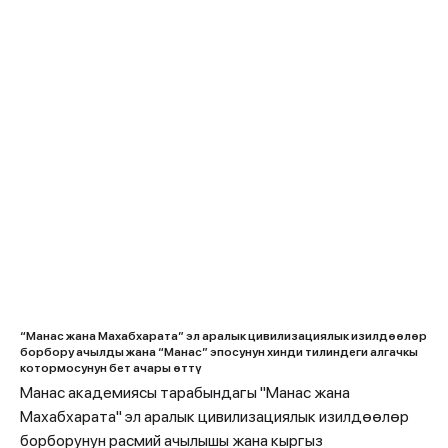
“Манас жана Махабхарата” эл аралык цивилизациялык изилдөөлөр
борбору ачылды жана “Манас” эпосунун хинди тилиндеги алгачкы
котормосунун бет ачары өттү
Манас академиясы тарабындагы "Манас жана
Махабхарата" эл аралык цивилизациялык изилдөөлөр
борборунун расмий ачылышы жана кыргыз