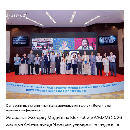
Санариптик саламаттык жана жасалма интеллект боюнча эл
аралык конференция
Эл аралык Жогорку Медицина Мектеби(ЭАЖММ) 2026-
жылдын 4-5-июлунда Чжэцзян университетинде өтө