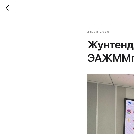
28.08.2025
Жунтенд
ЭАЖММге