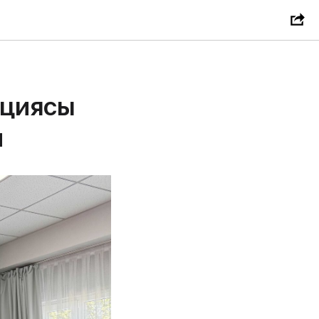
ациясы
и