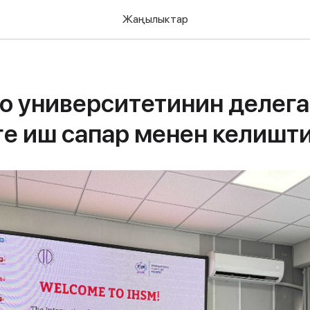
Жаңылыктар
о университетинин делег
 иш сапар менен келишт