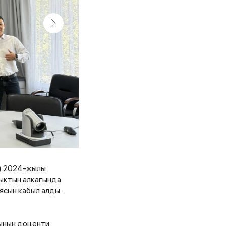
) 2024-жылы
ыктын алкагында
сын кабыл алды.
сынын доценти