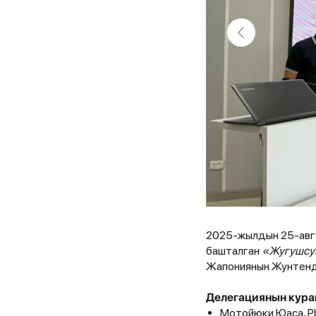
2025-жылдын 25-авг
башталган
«Жугушсуз
Жапониянын Жунтенд
Делегациянын кура
Мотойюки Юаса, P