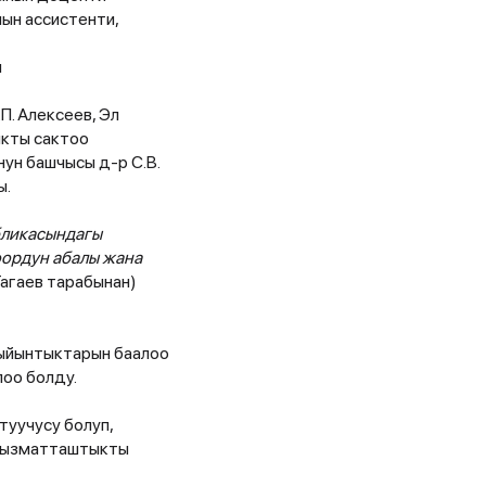
ын ассистенти,
и
. Алексеев, Эл
ыкты сактоо
ун башчысы д-р С.В.
ы.
бликасындагы
оордун абалы жана
агаев тарабынан)
жыйынтыктарын баалоо
лоо болду.
уучусу болуп,
 кызматташтыкты