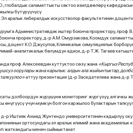
D., глобалдык саламаттыкты сактоо изилдөөлөрү кафедрасын
ылкы бүтүрүүчүсү
, Эл аралык либералдык искусстволор факультетинин доцент
умга Административдик иштер боюнча проректору, проф. В.П
боюнча проректору, д-р А.М. Омурзакова, Коомдук саламатт
ы, доцент К.О. Джусупов, Клиникалык симуляциялык борборун
лимий-аналитикалык бөлүмдүн адиси, д-р Т.Ж. Тагаев катышт
нда проф. Алексеевдин куттуктоо сөзү жана
«Кыргыз Респу
гушсуз оорулары жана карылык: алдын ала жыйынтыктар, долб
 талкуулоо»
аттуу презентация (д-р Заседателева жана д-р Т
ксаты долбоордун жүрүшүнө мониторинг жүргүзүү, алгачкы 
кы өнүгүүсү үчүн мүмкүн болгон каржылоо булактарын талкуу
д-р Иштияк Ахмад Жунтендо университетинин кадырлуу окут
апониянын ортосундагы эл аралык илимий жана академиялык
уп жаткандыгы менен сыймыктанат.