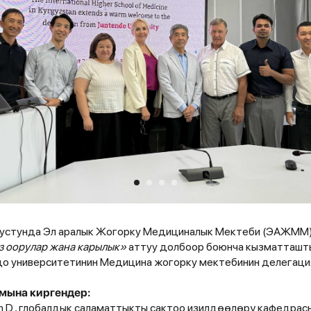
устунда Эл аралык Жогорку Медициналык Мектеби (ЭАЖММ
 оорулар жана карылык»
аттуу долбоор боюнча кызматташт
о университетинин Медицина жогорку мектебинин делегация
мына киргендер:
h.D., глобалдык саламаттыкты сактоо изилдөөлөрү кафедра