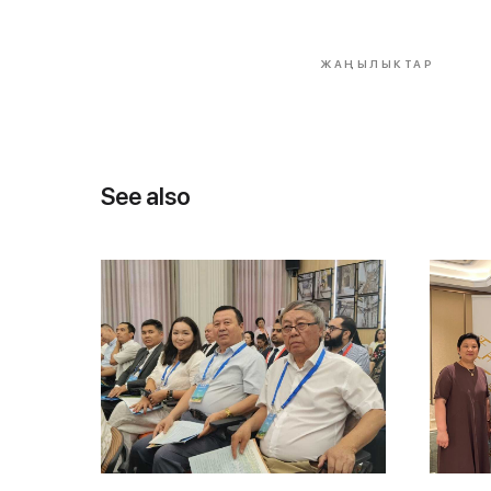
ЖАҢЫЛЫКТАР
See also