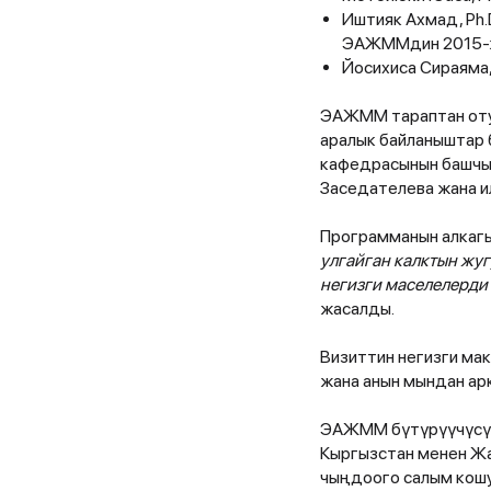
Иштияк Ахмад, Ph.
ЭАЖММдин 2015-ж
Йосихиса Сираяма
ЭАЖММ тараптан отур
аралык байланыштар 
кафедрасынын башчыс
Заседателева жана и
Программанын алкагы
улгайган калктын жу
негизги маселелерди
жасалды.
Визиттин негизги ма
жана анын мындан ар
ЭАЖММ бүтүрүүчүсү 
Кыргызстан менен Ж
чыңдоого салым кош