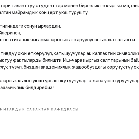
дери таланттуу студенттер менен биргеликте кыргыз мадан
алган майрамдык концерт уюштурушту.
 тилиндеги сонун ырлардан,
йлеринен,
он поэтикалык чыгармаларынын аткаруусунан ырахат алышты.
тивдүү оюн өткөрүлүп, катышуучулар ак калпактын символик
ыктуу фактыларды билишти. Иш-чара кыргыз салттарынын ба
лүк түзүп, биздин академиялык жашообуздагы көрүнүктүү ок
аларлык кылып уюштурган окутуучуларга жана уюштуруучула
раазычылык билдиребиз!
АНИТАРДЫК САБАКТАР КАФЕДРАСЫ