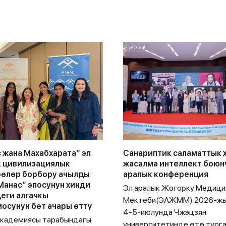
 жана Махабхарата” эл
Санариптик саламаттык 
 цивилизациялык
жасалма интеллект боюн
өөлөр борбору ачылды
аралык конференция
Манас” эпосунун хинди
Эл аралык Жогорку Медици
еги алгачкы
Мектеби(ЭАЖММ) 2026-ж
осунун бет ачары өттү
4-5-июлунда Чжэцзян
академиясы тарабындагы
университетинде өтө тург