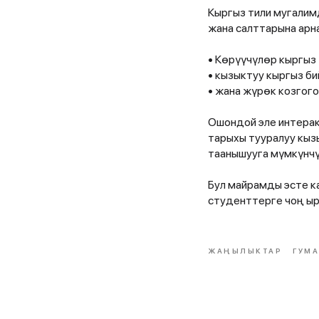
Кыргыз тили мугалим
жана салттарына арн
• Көрүүчүлөр кыргыз
• кызыктуу кыргыз би
• жана жүрөк козгог
Ошондой эле интерак
тарыхы тууралуу кыз
таанышууга мүмкүнчү
Бул майрамды эсте к
студенттерге чоң ы
ЖАҢЫЛЫКТАР
ГУМ