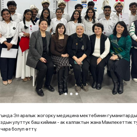
ында Эл аралык жогорку медицина мектебинин гуманитарды
дын улуттук баш кийими - ак калпактын жана Мамлекеттик ту
чара болуп өттү.