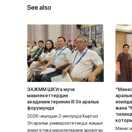
See also
ЭАЖММ ШКУга мүчө
“Манас
мамлекеттердин
аралык
академиктеринин III Эл аралык
изилд
форумунда
жана “
тилинд
2026-жылдын 2-июлунда Кыргыз
которм
Эл аралык университетинде жашыл
Манас 
энергетика маселелерине арналган