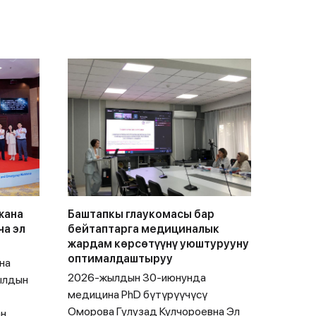
жана
Баштапкы глаукомасы бар
ча эл
бейтаптарга медициналык
жардам көрсөтүүнү уюштурууну
оптималдаштыруу
на
2026-жылдын 30-июнунда
ылдын
медицина PhD бүтүрүүчүсү
Оморова Гулузад Кулчороевна Эл
ан