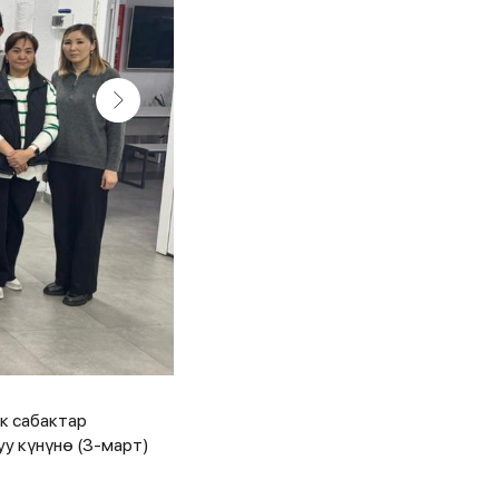
к сабактар
у күнүнө (3-март)