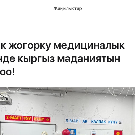
Жаңылыктар
ык жогорку медициналык
нде кыргыз маданиятын
оо!