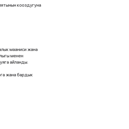
иятынын кооздугуна
алык мааниси жана
йлыгы менен
уяга айланды.
рга жана бардык