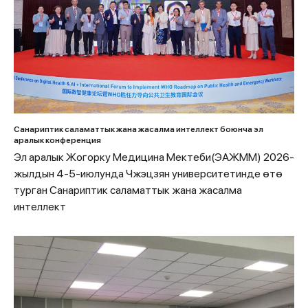
Санариптик саламаттык жана жасалма интеллект боюнча эл
аралык конференция
Эл аралык Жогорку Медицина Мектеби(ЭАЖММ) 2026-
жылдын 4-5-июлунда Чжэцзян университетинде өтө
турган Санариптик саламаттык жана жасалма
интеллект