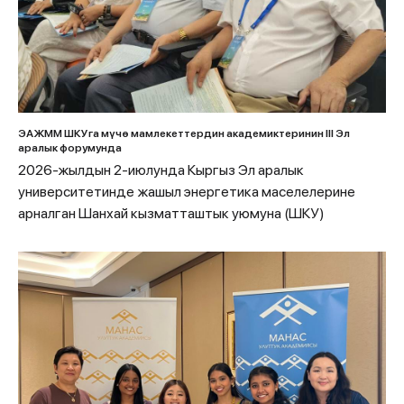
ЭАЖММ ШКУга мүчө мамлекеттердин академиктеринин III Эл
аралык форумунда
2026-жылдын 2-июлунда Кыргыз Эл аралык
университетинде жашыл энергетика маселелерине
арналган Шанхай кызматташтык уюмуна (ШКУ)