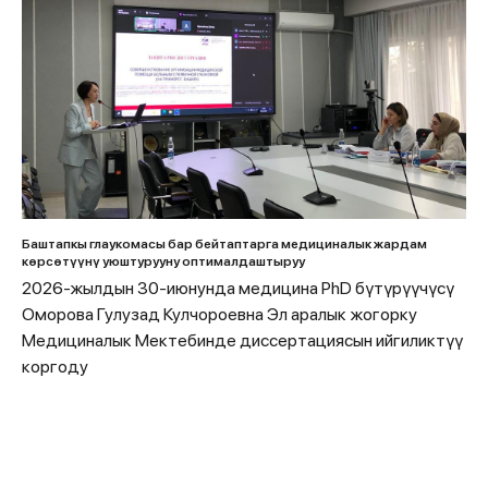
Баштапкы глаукомасы бар бейтаптарга медициналык жардам
көрсөтүүнү уюштурууну оптималдаштыруу
2026-жылдын 30-июнунда медицина PhD бүтүрүүчүсү
Оморова Гулузад Кулчороевна Эл аралык жогорку
Медициналык Мектебинде диссертациясын ийгиликтүү
коргоду