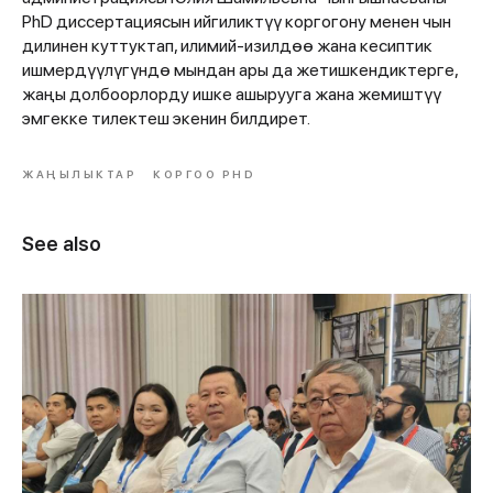
PhD диссертациясын ийгиликтүү коргогону менен чын
дилинен куттуктап, илимий-изилдөө жана кесиптик
ишмердүүлүгүндө мындан ары да жетишкендиктерге,
жаңы долбоорлорду ишке ашырууга жана жемиштүү
эмгекке тилектеш экенин билдирет.
ЖАҢЫЛЫКТАР
КОРГОО PHD
See also