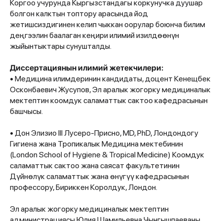
Коргоо учурунда Кыргызстандагы коркунучка дуушар
болгон калктын топтору арасында йод
жетишсиздигинен келип чыккан оорулар боюнча билим
деңгээлин баалаган кеңири илимий изилдөөнүн
жыйынтыктары сунушталды.
Диссертациянын илимий жетекчилери:
• Медицина илимдеринин кандидаты, доцент Кенещбек
Осконбаевич Жусупов, Эл аралык жогорку медициналык
мектептин коомдук саламаттык сактоо кафедрасынын
башчысы.
• Дон Элизио III Лусеро-Присно, MD, PhD, Лондондогу
Гигиена жана Тропикалык Медицина мектебинин
(London School of Hygiene & Tropical Medicine) Коомдук
саламаттык сактоо жана саясат факультетинин
Дүйнөлүк саламаттык жана өнүгүү кафедрасынын
профессору, Бириккен Королдук, Лондон.
Эл аралык жогорку медициналык мектептин
администрациясы Юлия Шамильевна Чынгышпаеваны