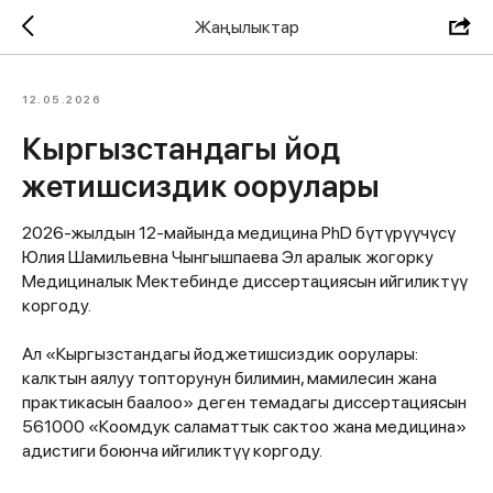
Жаңылыктар
12.05.2026
Кыргызстандагы йод
жетишсиздик оорулары
2026-жылдын 12-майында медицина PhD бүтүрүүчүсү
Юлия Шамильевна Чынгышпаева Эл аралык жогорку
Медициналык Мектебинде диссертациясын ийгиликтүү
коргоду.
Ал «Кыргызстандагы йоджетишсиздик оорулары:
калктын аялуу топторунун билимин, мамилесин жана
практикасын баалоо» деген темадагы диссертациясын
561000 «Коомдук саламаттык сактоо жана медицина»
адистиги боюнча ийгиликтүү коргоду.