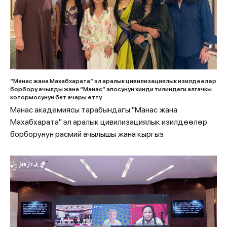
“Манас жана Махабхарата” эл аралык цивилизациялык изилдөөлөр
борбору ачылды жана “Манас” эпосунун хинди тилиндеги алгачкы
котормосунун бет ачары өттү
Манас академиясы тарабындагы "Манас жана
Махабхарата" эл аралык цивилизациялык изилдөөлөр
борборунун расмий ачылышы жана кыргыз