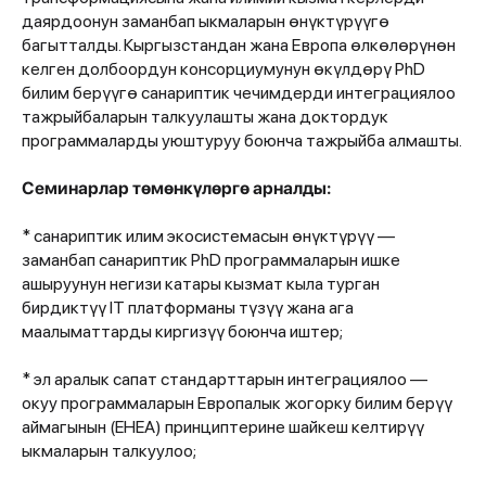
даярдоонун заманбап ыкмаларын өнүктүрүүгө
багытталды. Кыргызстандан жана Европа өлкөлөрүнөн
келген долбоордун консорциумунун өкүлдөрү PhD
билим берүүгө санариптик чечимдерди интеграциялоо
тажрыйбаларын талкуулашты жана доктордук
программаларды уюштуруу боюнча тажрыйба алмашты.
Семинарлар төмөнкүлөргө арналды:
* санариптик илим экосистемасын өнүктүрүү —
заманбап санариптик PhD программаларын ишке
ашыруунун негизи катары кызмат кыла турган
бирдиктүү IT платформаны түзүү жана ага
маалыматтарды киргизүү боюнча иштер;
* эл аралык сапат стандарттарын интеграциялоо —
окуу программаларын Европалык жогорку билим берүү
аймагынын (EHEA) принциптерине шайкеш келтирүү
ыкмаларын талкуулоо;