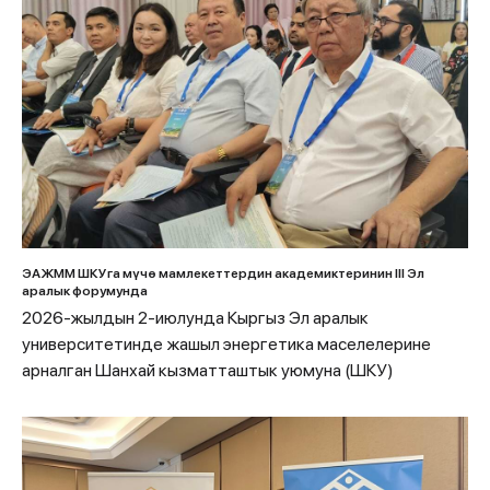
ЭАЖММ ШКУга мүчө мамлекеттердин академиктеринин III Эл
аралык форумунда
2026-жылдын 2-июлунда Кыргыз Эл аралык
университетинде жашыл энергетика маселелерине
арналган Шанхай кызматташтык уюмуна (ШКУ)