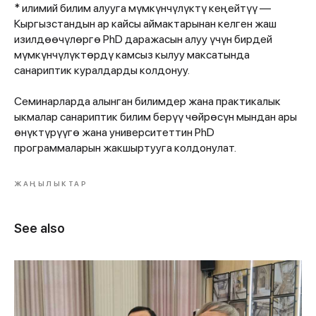
* илимий билим алууга мүмкүнчүлүктү кеңейтүү —
Кыргызстандын ар кайсы аймактарынан келген жаш
изилдөөчүлөргө PhD даражасын алуу үчүн бирдей
мүмкүнчүлүктөрдү камсыз кылуу максатында
санариптик куралдарды колдонуу.
Семинарларда алынган билимдер жана практикалык
ыкмалар санариптик билим берүү чөйрөсүн мындан ары
өнүктүрүүгө жана университеттин PhD
программаларын жакшыртууга колдонулат.
ЖАҢЫЛЫКТАР
See also