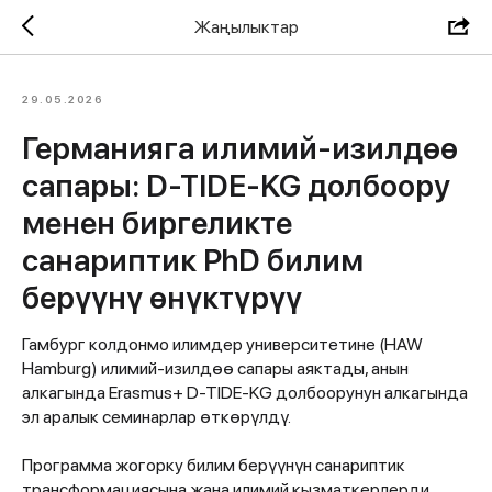
Жаңылыктар
29.05.2026
Германияга илимий-изилдөө
сапары: D-TIDE-KG долбоору
менен биргеликте
санариптик PhD билим
берүүнү өнүктүрүү
Гамбург колдонмо илимдер университетине (HAW
Hamburg) илимий-изилдөө сапары аяктады, анын
алкагында Erasmus+ D-TIDE-KG долбоорунун алкагында
эл аралык семинарлар өткөрүлдү.
Программа жогорку билим берүүнүн санариптик
трансформациясына жана илимий кызматкерлерди