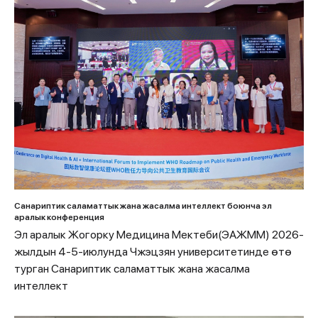
Санариптик саламаттык жана жасалма интеллект боюнча эл
аралык конференция
Эл аралык Жогорку Медицина Мектеби(ЭАЖММ) 2026-
жылдын 4-5-июлунда Чжэцзян университетинде өтө
турган Санариптик саламаттык жана жасалма
интеллект