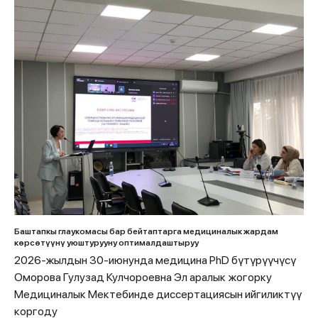
Баштапкы глаукомасы бар бейтаптарга медициналык жардам
көрсөтүүнү уюштурууну оптималдаштыруу
2026-жылдын 30-июнунда медицина PhD бүтүрүүчүсү
Оморова Гулузад Кулчороевна Эл аралык жогорку
Медициналык Мектебинде диссертациясын ийгиликтүү
коргоду