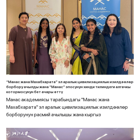
“Манас жана Махабхарата” эл аралык цивилизациялык изилдөөлөр
борбору ачылды жана “Манас” эпосунун хинди тилиндеги алгачкы
котормосунун бет ачары өттү
Манас академиясы тарабындагы "Манас жана
Махабхарата" эл аралык цивилизациялык изилдөөлөр
борборунун расмий ачылышы жана кыргыз