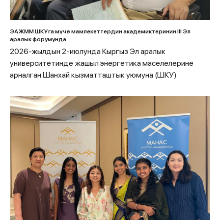
ЭАЖММ ШКУга мүчө мамлекеттердин академиктеринин III Эл
аралык форумунда
2026-жылдын 2-июлунда Кыргыз Эл аралык
университетинде жашыл энергетика маселелерине
арналган Шанхай кызматташтык уюмуна (ШКУ)