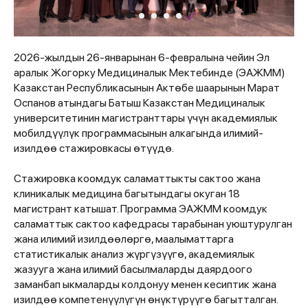
2026-жылдын 26-январынан 6-февралына чейин Эл
аралык Жогорку Медициналык Мектебинде (ЭАЖММ)
Казакстан Республикасынын Актөбе шаарынын Марат
Оспанов атындагы Батыш Казакстан Медициналык
университетинин магистранттары үчүн академиялык
мобилдүүлүк программасынын алкагында илимий-
изилдөө стажировкасы өтүүдө.
Стажировка коомдук саламаттыкты сактоо жана
клиникалык медицина багытындагы окуган 18
магистрант катышат. Программа ЭАЖММ коомдук
саламаттык сактоо кафедрасы тарабынан уюштурулган
жана илимий изилдөөлөргө, маалыматтарга
статистикалык анализ жүргүзүүгө, академиялык
жазууга жана илимий басылмаларды даярдоого
заманбап ыкмаларды колдонуу менен кесиптик жана
изилдөө компетенүүлүгүн өнүктүрүүгө багытталган.