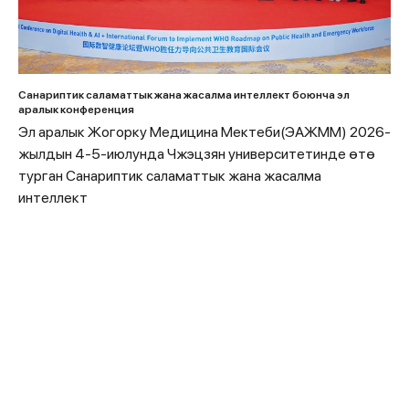
Санариптик саламаттык жана жасалма интеллект боюнча эл
аралык конференция
Эл аралык Жогорку Медицина Мектеби(ЭАЖММ) 2026-
жылдын 4-5-июлунда Чжэцзян университетинде өтө
турган Санариптик саламаттык жана жасалма
интеллект