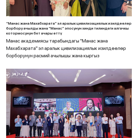
“Манас жана Махабхарата” эл аралык цивилизациялык изилдөөлөр
борбору ачылды жана “Манас” эпосунун хинди тилиндеги алгачкы
котормосунун бет ачары өттү
Манас академиясы тарабындагы "Манас жана
Махабхарата" эл аралык цивилизациялык изилдөөлөр
борборунун расмий ачылышы жана кыргыз