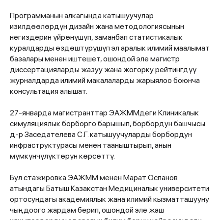
Программанын алкагында катышуучулар
изилдөөлөрдүн дизайн жана методологиясынын
негиздерин үйрөнүшүп, заманбап статистикалык
куралдарды өздөштүрүшүп эл аралык илимий маалымат
базалары менен иштешет, ошондой эле магистр
диссертацияларды жазуу жана жогорку рейтингдүү
журналдарда илимий макалаларды жарыялоо боюнча
консультация алышат.
27-январда магистранттар ЭАЖММдеги Клиникалык
симуляциялык борборго барышып, борбордун башчысы
д-р Заседателева С.Г. катышуучуларды борбордун
инфраструктурасы менен тааныштырып, анын
мүмкүнчүлүктөрүн көрсөттү.
Бул стажировка ЭАЖММ менен Марат Оспанов
атындагы Батыш Казакстан Медициналык университети
ортосундагы академиялык жана илимий кызматташууну
чыңдоого жардам берип, ошондой эле жаш