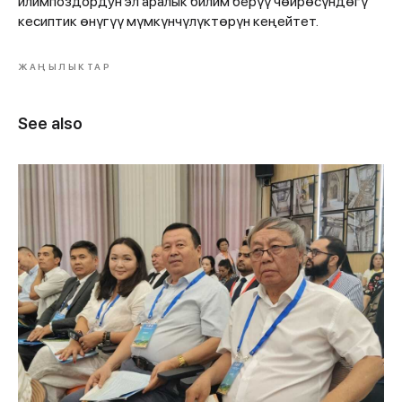
илимпоздордун эл аралык билим берүү чөйрөсүндөгү
кесиптик өнүгүү мүмкүнчүлүктөрүн кеңейтет.
ЖАҢЫЛЫКТАР
See also