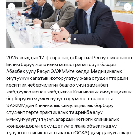
2025-жылдын 12-февралында Кыргыз Республикасынын
Билим берүү жана илим министринин орун басары
Абазбек уулу Расул ЭАЖММге келди. Медициналык
окутуунун сапатын жогорулатуу жана студенттердин
кесиптик чеберчилигин баалоо үчүн заманбап
жабдуулар менен жабдылган Клиникалык симуляциялык
борборунун мүмкүнчүлүктөрү менен таанышты.
ЭАЖММдин Клиникалык симуляциялык борбору
студенттерге практикалык тажрыйба алуу
мүмкүнчүлүгүн түзүп, алардын негизги клиникалык
жөндөмдөрүн өркүндөтүүгө жана объективдүү
түзүлгөн клиникалык сынакка (ОСКЭ) даярданууга шарт