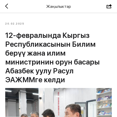
Жаңылыктар
20.02.2025
12-февралында Кыргыз
Республикасынын Билим
берүү жана илим
министринин орун басары
Абазбек уулу Расул
ЭАЖММге келди