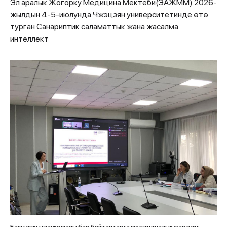
Эл аралык Жогорку Медицина Мектеби(ЭАЖММ) 2026-
жылдын 4-5-июлунда Чжэцзян университетинде өтө
турган Санариптик саламаттык жана жасалма
интеллект