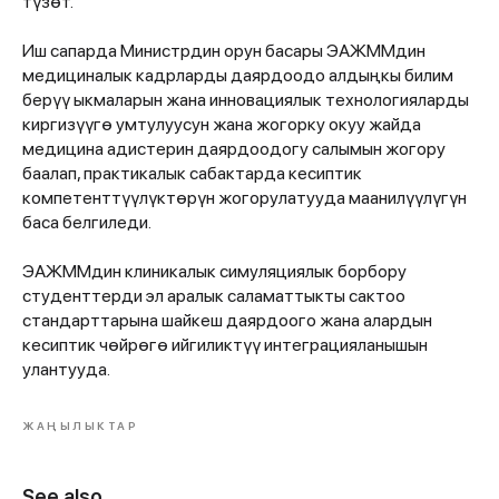
түзөт.
Иш сапарда Министрдин орун басары ЭАЖММдин
медициналык кадрларды даярдоодо алдыңкы билим
берүү ыкмаларын жана инновациялык технологияларды
киргизүүгө умтулуусун жана жогорку окуу жайда
медицина адистерин даярдоодогу салымын жогору
баалап, практикалык сабактарда кесиптик
компетенттүүлүктөрүн жогорулатууда маанилүүлүгүн
баса белгиледи.
ЭАЖММдин клиникалык симуляциялык борбору
студенттерди эл аралык саламаттыкты сактоо
стандарттарына шайкеш даярдоого жана алардын
кесиптик чөйрөгө ийгиликтүү интеграцияланышын
улантууда.
ЖАҢЫЛЫКТАР
See also