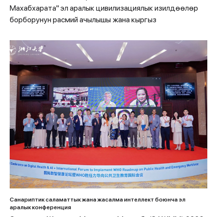
Махабхарата" эл аралык цивилизациялык изилдөөлөр
борборунун расмий ачылышы жана кыргыз
Санариптик саламаттык жана жасалма интеллект боюнча эл
аралык конференция