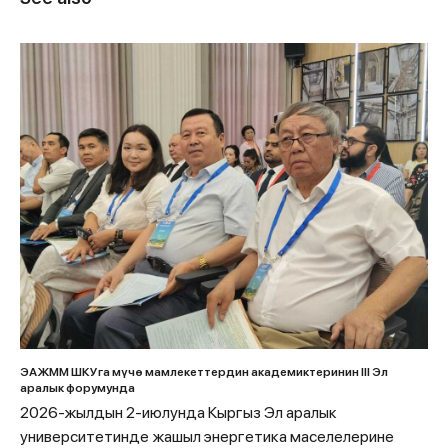
ЭАЖММ ШКУга мүчө мамлекеттердин академиктеринин III Эл
аралык форумунда
2026-жылдын 2-июлунда Кыргыз Эл аралык
университетинде жашыл энергетика маселелерине