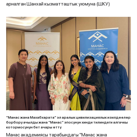
арналган Шанхай кызматташтык уюмуна (ШКУ)
“Манас жана Махабхарата” эл аралык цивилизациялык изилдөөлөр
борбору ачылды жана “Манас” эпосунун хинди тилиндеги алгачкы
котормосунун бет ачары өттү
Манас академиясы тарабындагы "Манас жана