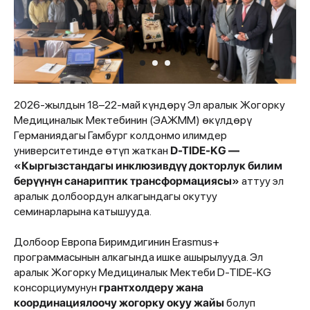
2026-жылдын 18–22-май күндөрү Эл аралык Жогорку
Медициналык Мектебинин (ЭАЖММ) өкүлдөрү
Германиядагы Гамбург колдонмо илимдер
университетинде өтүп жаткан
D-TIDE-KG —
«Кыргызстандагы инклюзивдүү докторлук билим
берүүнүн санариптик трансформациясы»
аттуу эл
аралык долбоордун алкагындагы окутуу
семинарларына катышууда.
Долбоор Европа Биримдигинин Erasmus+
программасынын алкагында ишке ашырылууда. Эл
аралык Жогорку Медициналык Мектеби D-TIDE-KG
консорциумунун
грантхолдеру жана
координациялоочу жогорку окуу жайы
болуп