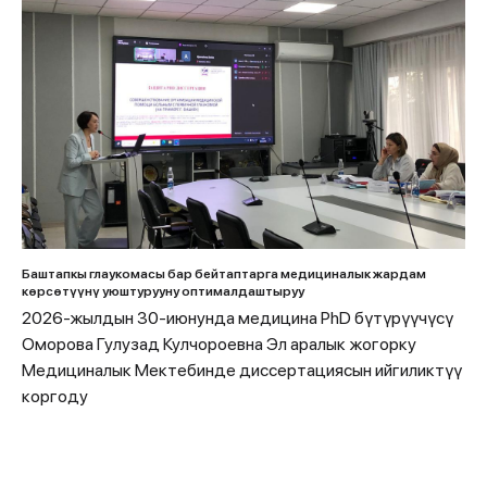
Баштапкы глаукомасы бар бейтаптарга медициналык жардам
көрсөтүүнү уюштурууну оптималдаштыруу
2026-жылдын 30-июнунда медицина PhD бүтүрүүчүсү
Оморова Гулузад Кулчороевна Эл аралык жогорку
Медициналык Мектебинде диссертациясын ийгиликтүү
коргоду