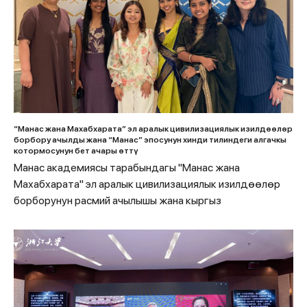
“Манас жана Махабхарата” эл аралык цивилизациялык изилдөөлөр
борбору ачылды жана “Манас” эпосунун хинди тилиндеги алгачкы
котормосунун бет ачары өттү
Манас академиясы тарабындагы "Манас жана
Махабхарата" эл аралык цивилизациялык изилдөөлөр
борборунун расмий ачылышы жана кыргыз