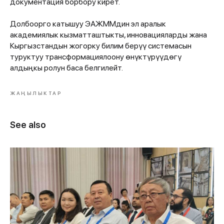
документация борбору кирет.
Долбоорго катышуу ЭАЖММдин эл аралык
академиялык кызматташтыкты, инновацияларды жана
Кыргызстандын жогорку билим берүү системасын
туруктуу трансформациялоону өнүктүрүүдөгү
алдыңкы ролун баса белгилейт.
ЖАҢЫЛЫКТАР
See also