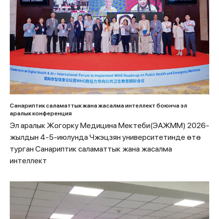
Санариптик саламаттык жана жасалма интеллект боюнча эл
аралык конференция
Эл аралык Жогорку Медицина Мектеби(ЭАЖММ) 2026-
жылдын 4-5-июлунда Чжэцзян университетинде өтө
турган Санариптик саламаттык жана жасалма
интеллект