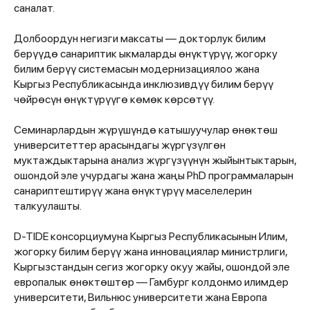
саналат.
Долбоордун негизги максаты — докторлук билим
берүүдө санариптик ыкмаларды өнүктүрүү, жогорку
билим берүү системасын модернизациялоо жана
Кыргыз Республикасында инклюзивдүү билим берүү
чөйрөсүн өнүктүрүүгө көмөк көрсөтүү.
Семинарлардын жүрүшүндө катышуучулар өнөктөш
университеттер арасындагы жүргүзүлгөн
муктаждыктарына анализ жүргүзүүнүн жыйынтыктарын,
ошондой эле учурдагы жана жаңы PhD программаларын
санариптештирүү жана өнүктүрүү маселелерин
талкуулашты.
D-TIDE консорциумуна Кыргыз Республикасынын Илим,
жогорку билим берүү жана инновациялар министрлиги,
Кыргызстандын сегиз жогорку окуу жайы, ошондой эле
европалык өнөктөштөр — Гамбург колдонмо илимдер
университети, Вильнюс университети жана Европа