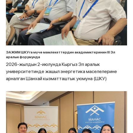
ЭАЖММ ШКУга мүчө мамлекеттердин академиктеринин III Эл
аралык форумунда
2026-жылдын 2-июлунда Кыргыз Эл аралык
университетинде жашыл энергетика маселелерине
арналган Шанхай кызматташтык уюмуна (ШКУ)