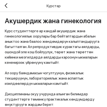
Курстар
Акушердик жана гинекология
Курс студенттерге ар кандай акушердик жана
гинекологиялык оорулары бар бейтаптардын абалын
аныктоо жана баалоо жөндөмдөрүн калыптандырууга
багытталган. Ал репродуктивдик курактагы аялдарды,
ошондой эле кош бойлуулук, төрөт жана төрөттөн
кийинки мезгилдерде аялдарды кароонун ыкмаларын
кененирээк үйрөнүүнү камтыйт.
Ал оору баяндамасын чогултуунун, физикалык
текшерүүнүн, лабораториялык жана аспаптык
изилдөөлөрдүн ыкмаларын камтыйт.
Дисциплинаны окуу учурунда алынган билимдер
студенттерге төмөнкү практикалык көндүмдөрдү
өнүктүрүүгө жардам берет: