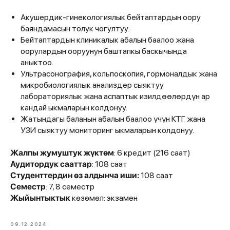
Акушердик-гинекологиялык бейтаптардын оору
баяндамасын толук чогултуу.
Бейтаптардын клиникалык абалын баалоо жана
оорулардын ооруунун баштапкы баскычында
аныктоо.
Ультрасонография, кольпоскопия, гормоналдык жана
микробиологиялык анализдер сыяктуу
лабораториялык жана аспаптык изилдөөлөрдүн ар
кандай ыкмаларын колдонуу.
Жатындагы баланын абалын баалоо үчүн КТГ жана
УЗИ сыяктуу мониторинг ыкмаларын колдонуу.
Жалпы жумуштук жүктөм
: 6 кредит (216 саат)
Аудитордук сааттар
: 108 саат
Студенттердин ѳз алдынча иши:
108 саат
Семестр
: 7, 8 семестр
Жыйынтыктык
кѳзѳмѳл: экзамен
09.12.2024