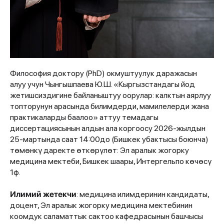
Философия доктору (PhD) окмуштуулук даражасын
алуу учун Чынгышпаева Ю.Ш. «Кыргызстандагы йод
жетишсиздигине байланыштуу оорулар: калктын аярлуу
топторунун арасында билимдерди, мамилелерди жана
практикаларды баалоо» аттуу темадагы
диссертациясынын алдын ала коргоосу 2026-жылдын
25-мартында саат 14:00до (Бишкек убактысы боюнча)
төмөнкү даректе өткөрүлөт: Эл аралык жогорку
медицина мектеби, Бишкек шаары, Интергельпо көчөсү
1ф.
Илимий жетекчи
: медицина илимдеринин кандидаты,
доцент, Эл аралык жогорку медицина мектебинин
коомдук саламаттык сактоо кафедрасынын башчысы