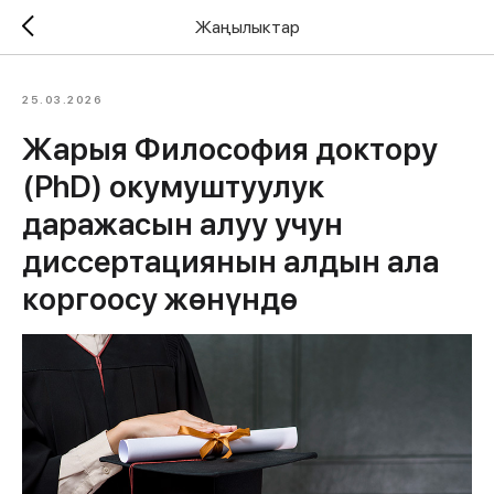
Жаңылыктар
25.03.2026
Жарыя Философия доктору
(PhD) окумуштуулук
даражасын алуу учун
диссертациянын алдын ала
коргоосу жөнүндө