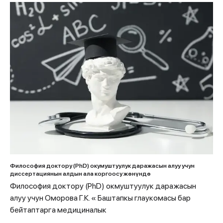
Философия доктору (PhD) окумуштуулук даражасын алуу учун
диссертациянын алдын ала коргоосу жөнүндө
Философия доктору (PhD) окмуштуулук даражасын
алуу учун Оморова Г.К. « Баштапкы глаукомасы бар
бейтаптарга медициналык