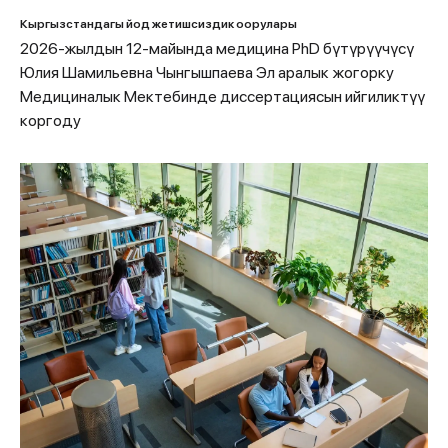
Кыргызстандагы йод жетишсиздик оорулары
2026-жылдын 12-майында медицина PhD бүтүрүүчүсү
Юлия Шамильевна Чынгышпаева Эл аралык жогорку
Медициналык Мектебинде диссертациясын ийгиликтүү
коргоду