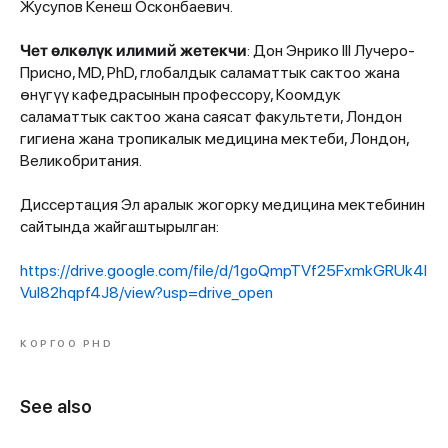
Жусупов Кенеш Осконбаевич.
Чет өлкөлүк илимий жетекчи
: Дон Энрико III Лучеро-
Присно, MD, PhD, глобалдык саламаттык сактоо жана
өнүгүү кафедрасынын профессору, Коомдук
саламаттык сактоо жана саясат факультети, Лондон
гигиена жана тропикалык медицина мектеби, Лондон,
Великобритания.
Диссертация Эл аралык жогорку медицина мектебинин
сайтында жайгаштырылган:
https://drive.google.com/file/d/1goQmpTVf25FxmkGRUk4l
Vul82hqpf4J8/view?usp=drive_open
КОРГОО PHD
See also