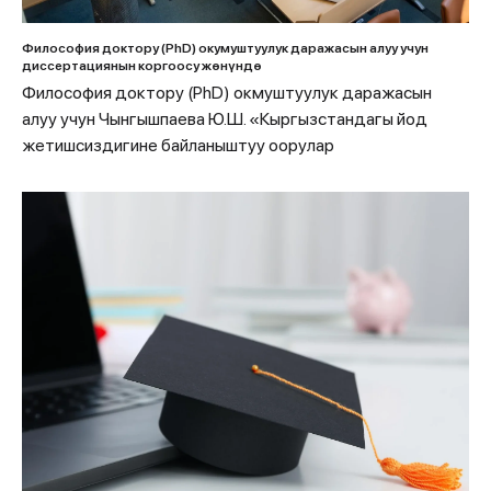
Философия доктору (PhD) окумуштуулук даражасын алуу учун
диссертациянын коргоосу жөнүндө
Философия доктору (PhD) окмуштуулук даражасын
алуу учун Чынгышпаева Ю.Ш. «Кыргызстандагы йод
жетишсиздигине байланыштуу оорулар