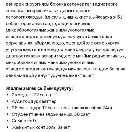
көкүрөк хирургиясы боюнча келечектеги адистерге
жана жалпы практикалык дарыгерлерге
патологиялардын (мисалы, шишик, киста, ыйлаакча ж.б.)
себептерин аныктоодо, радиологиялык,
микробиологиялык жана иммунологиялык
изилдөөлөрдө өпкөнүн кургак учугун башка өпкө
ооруларынан айырмалоодо, ошондой эле өпкө кургак
учугуна шектелген чоңдор жана балдар үчүн далилдүү
диагностикалык алгоритмдерге ылайык радиологиялык,
микробиологиялык жана иммунологиялык
изилдөөлөрдүн оптималдуу ыкмаларын тандоо боюнча
көндүмдөрдү өнүктүрүүгө көмөктөшөт.
Жалпы эмгек сыйымдуулугу:
2 кредит (72 саат)
Аудитордук сааттар:
36 саат (дарс 12 саат +практикалык сабак 24с)
Студенттин өз алдынча иши: 36 саат
Семестр: 9
Жыйынтык контроль: Зачет