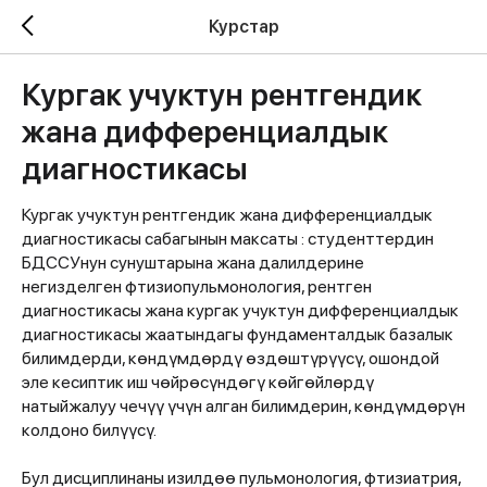
Курстар
Кургак учуктун рентгендик
жана дифференциалдык
диагностикасы
Кургак учуктун рентгендик жана дифференциалдык
диагностикасы сабагынын максаты : студенттердин
БДССУнун сунуштарына жана далилдерине
негизделген фтизиопульмонология, рентген
диагностикасы жана кургак учуктун дифференциалдык
диагностикасы жаатындагы фундаменталдык базалык
билимдерди, көндүмдөрдү өздөштүрүүсү, ошондой
эле кесиптик иш чөйрөсүндөгү көйгөйлөрдү
натыйжалуу чечүү үчүн алган билимдерин, көндүмдөрүн
колдоно билүүсү.
Бул дисциплинаны изилдөө пульмонология, фтизиатрия,