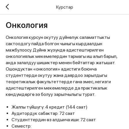
Курстар
Онкология
Онкология курсун окутуу дүйнѳлүк саламаттыкты
сактоодогу пайда болгон чыныгы кырдаалдын
мажбулоосу. Дүйнѳ жүзүндѳ адистештирилген
онкологиялык мекемелердин тармагы иш алып барып,
анда залалдуу шишиктер менен бейтаптар жатышат.
Ошондуктан «онкология» адистиги боюнча
студенттерди окутуу жана даярдоо зарылдыгы
теоретикалык факультеттерде гана эмес, негизги
адистештирилген мекемелерде да практикалык
кѳндүмдѳргѳ ээ болуу зарылчылыгы турат.
Жалпы түйшүгү: 4 кредит (144 саат)
Аудитордук сабактар: 72 саат
Студенттердин ѳз алдынча иши: 72 саат
Семестр: