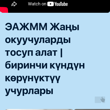
ЭАЖММ Жаңы
окуучуларды
тосуп алат |
биринчи күндүн
көрүнүктүү
учурлары