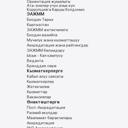
Ориентация жумалыгы
Ата-энелер үчүн ачык күн
Коррупцияга Каршы Колдонмо
ЭАЖММ
Биздин Тарых
Кыргызстан
ЭАЖММ жетекчилиги
Биздин вазийпа
Мүчѳлүк жана кызматташуу
Аккредитация жана рейтингдер
ЭАЖММ бѳлүмдѳрү
Ысык - Кѳл кампусу
Веданта
Бренддик сөрө
Кызматкерлерге
Кабыл алуу саясаты
Кызматкерлер
Жетекчилик
Кызматтар
Вакансиялар
Ѳнѳктѳштѳргѳ
Пост-Аккредитация
Расмий ѳкүлдѳр
Маалымат баракчалары
Аккредитация