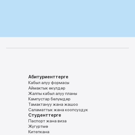
Абитуриенттерге
Кабыл алуу формасы
Аймактык ѳкүлдѳр
Жалпы кабыл алуу планы
Кампустар бѳлүмдѳр
Тамактануу жана жашоо
Саламаттык жана коопсуздук
Студенттерге
Паспорт жана виза
Жүгүртмө
Китепкана