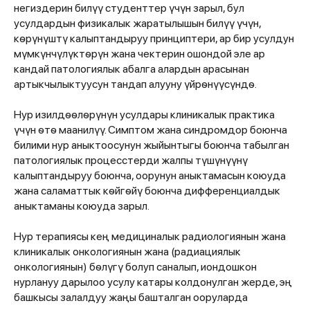
негиздерин билүү студенттер үчүн зарыл, бул
усулдардын физикалык жаратылышын билүү үчүн,
кѳрүнүштү калыптандыруу принциптери, ар бир усулдун
мүмкүнчүлүктѳрүн жана чектерин ошондой эле ар
кандай патологиялык абалга алардын арасынан
артыкчылыктуусун тандап алууну үйрѳнүүсүндѳ.
Нур изилдѳѳлѳрүнүн усулдары клиникалык практика
үчүн ѳтѳ маанилүү. Симптом жана синдромдор боюнча
билими нур аныктоосунун жыйынтыгы боюнча табылган
патологиялык процесстерди жалпы түшүнүүнү
калыптандыруу боюнча, оорунун аныктамасын коюуда
жана саламаттык кѳйгѳйү боюнча дифференциалдык
аныктаманы коюуда зарыл.
Нур терапиясы кең медициналык радиологиянын жана
клиникалык онкологиянын жана (радиациялык
онкологиянын) бѳлүгү болуп саналып, иондошкон
нурлануу дарылоо усулу катары колдонулган жерде, эң
башкысы залалдуу жаңы башталган ооруларда