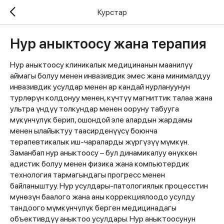
Курстар
Нур аныктоосу жана терапия
Нур аныктоосу клиникалык медицинанын маанилүү
аймагы болуу менен инвазивдик эмес жана минималдуу
инвазивдик усулдар менен ар кандай нурлануунун
турлѳрүн колдонуу менен, күчтүү магниттик талаа жана
ультра үндүү толкундар менен ооруну табууга
мүкүнчүлүк берип, ошондой эле алардын жардамы
менен ылайыктуу таасирденүүсү боюнча
терапевтикалык иш-чараларды жүргүзүү мүмкүн.
Заманбап нур аныктоосу – бул динамикалуу ѳнүккѳн
адистик болуу менен физика жана компьютердик
технология тармагындагы прогресс менен
байланыштуу. Нур усулдары-патологиялык процесстин
мүнѳзүн баалого жана аны коррекциялоодо усулду
тандоого мүмкүнчүлүк берген медицинадагы
объективдүү аныктоо усулдары. Нур аныктоосунун