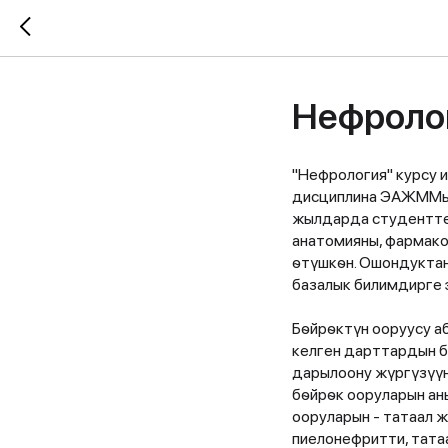
Нефроло
"Нефрология" курсу и
дисциплина ЭАЖММын
жылдарда студенттер
анатомияны, фармако
ѳтүшкѳн. Ошондуктан
базалык билимдирге 
Бѳйрѳктүн ооруусу а
келген дарттардын б
дарылоону жүргүзүүн
бѳйрѳк ооруларын аны
ооруларын - татаал 
пиелонефритти, тата