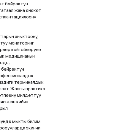
ѳт бѳйрѳктүн
татаал жана ѳнѳкѳт
сплантациялоону
ттарын аныктоону,
ттуу мониторинг
ирлер кѳйгѳйлѳрүнѳ
лык медицинанын
оодо,
 бѳйрѳктүн
профессионалдык
сиздиги терминалдык
алат. Жалпы практика
ѳтпѳѳнү милдеттүү
ясынан кийин
рыл.
нүндѳ мыкты билим
 оорууларда экинчи