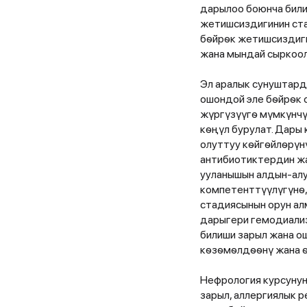
дарылоо боюнча били
жетишсиздигинин ста
бѳйрѳк жетишсиздиги
жана мындай сыркоол
Эл аралык сунуштард
ошондой эле бѳйрѳк 
жүргүзүүгѳ мүмкүнчү
кѳңүл бурулат. Дары
олуттуу кѳйгѳйлѳрүн
антибиотиктердин жа
ууланышын алдын-алу
компетенттүүлүгүнѳ,
стадиясынын орун ал
дарыгери гемодиализ
билиши зарыл жана о
кѳзѳмѳлдѳѳнү жана ѳ
Нефрология курсуну
зарыл, аллергиялык р