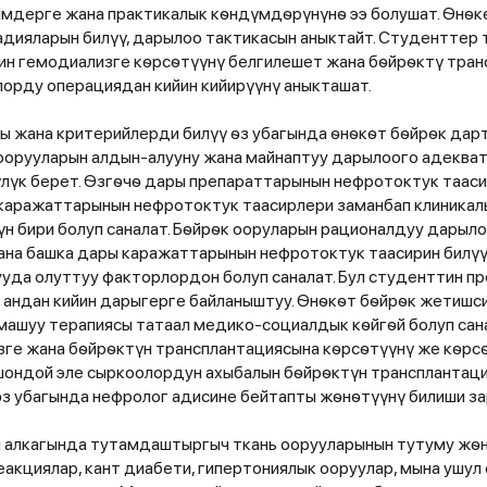
мдерге жана практикалык кѳндүмдѳрүнүнѳ ээ болушат. Ѳнѳк
дияларын билүү, дарылоо тактикасын аныктайт. Студенттер 
н гемодиализге кѳрсѳтүүнү белгилешет жана бѳйрѳктү тран
орду операциядан кийин кийирүүнү аныкташат.
ы жана критерийлерди билүү ѳз убагында ѳнѳкѳт бѳйрѳк дар
оорууларын алдын-алууну жана майнаптуу дарылоого адеква
лүк берет. Ѳзгѳчѳ дары препараттарынын нефротоктук таас
 каражаттарынын нефротоктук таасирлери заманбап клиника
үн бири болуп саналат. Бѳйрѳк ооруларын рационалдуу дарыл
на башка дары каражаттарынын нефротоктук таасирин билүү
уда олуттуу факторлордон болуп саналат. Бул студенттин 
 андан кийин дарыгерге байланыштуу. Ѳнѳкѳт бѳйрѳк жетиш
машуу терапиясы татаал медико-социалдык кѳйгѳй болуп сан
ге жана бѳйрѳктүн трансплантациясына кѳрсѳтүүнү же кѳрс
шондой эле сыркоолордун ахыбалын бѳйрѳктүн трансплантаци
з убагында нефролог адисине бейтапты жѳнѳтүүнү билиши за
н алкагында тутамдаштыргыч ткань оорууларынын тутуму жѳ
еакциялар, кант диабети, гипертониялык ооруулар, мына ушул