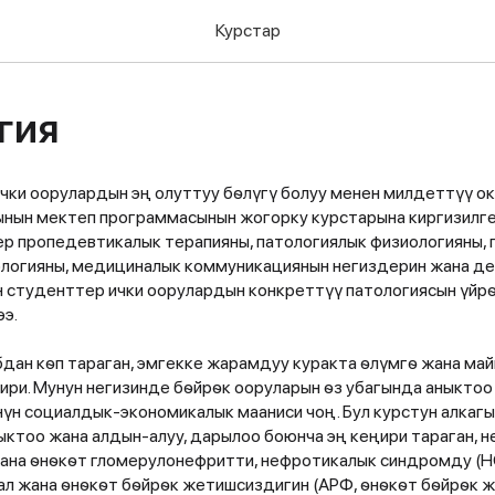
Курстар
гия
чки оорулардын эң олуттуу бѳлүгү болуу менен милдеттүү ок
ын мектеп программасынын жогорку курстарына киргизилге
 пропедевтикалык терапияны, патологиялык физиологияны, 
логияны, медициналык коммуникациянын негиздерин жана де
 студенттер ички оорулардын конкреттүү патологиясын үйр
ээ.
бдан кѳп тараган, эмгекке жарамдуу куракта ѳлүмгѳ жана ма
ири. Мунун негизинде бѳйрѳк ооруларын ѳз убагында аныктоо
үн социалдык-экономикалык мааниси чоң. Бул курстун алкаг
ктоо жана алдын-алуу, дарылоо боюнча эң кеңири тараган, н
жана ѳнѳкѳт гломерулонефритти, нефротикалык синдромду (Н
ал жана ѳнѳкѳт бѳйрѳк жетишсиздигин (АРФ, ѳнѳкѳт бѳйрѳк 