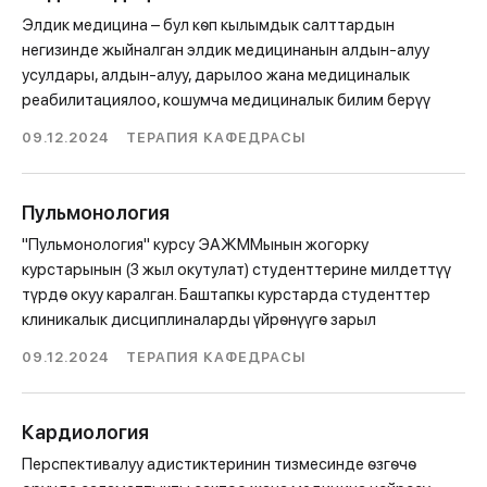
Элдик медицина – бул кѳп кылымдык салттардын
негизинде жыйналган элдик медицинанын алдын-алуу
усулдары, алдын-алуу, дарылоо жана медициналык
реабилитациялоо, кошумча медициналык билим берүү
09.12.2024
ТЕРАПИЯ КАФЕДРАСЫ
Пульмонология
"Пульмонология" курсу ЭАЖММынын жогорку
курстарынын (3 жыл окутулат) студенттерине милдеттүү
түрдѳ окуу каралган. Баштапкы курстарда студенттер
клиникалык дисциплиналарды үйрѳнүүгѳ зарыл
09.12.2024
ТЕРАПИЯ КАФЕДРАСЫ
Кардиология
Перспективалуу адистиктеринин тизмесинде ѳзгѳчѳ