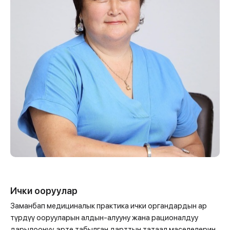
Ички ооруулар
Заманбап медициналык практика ички органдардын ар
түрдүү оорууларын алдын-алууну жана рационалдуу
дарылоонуу, эрте табылган дарттын татаал маселелерин