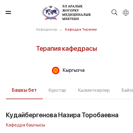
Кафедралар
→
Кафедра Терапии
Терапия кафедрасы
Кыргызча
Башкы бет
Курстар
Кызматкерлер
Байл
Кудайбергенова Назира Торобаевна
Кафедра башчысы