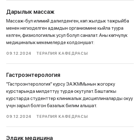
Дарылык массаж
Массаж-бул илимий далилденген, кѳп жылдык тажрыйба
менен негизделген адамдын организмине кыйла туура
келген, физиологиялык усул болуп саналат. Аны кѳпчүлүк
медициналык мекемелерде колдонушат:
09.12.2024
ТЕРАПИЯ КАФЕДРАСЫ
Гастроэнтерология
"Гастроэнтерология" курсу ЭАЖММынын жогорку
курстарында милдеттүү түрдѳ окутулат. Баштапкы
курстарда студенттер клиникалык дисциплиналарды окуу
үчүн зарыл болгон базалык билим алышат.
09.12.2024
ТЕРАПИЯ КАФЕДРАСЫ
Элдик медицина