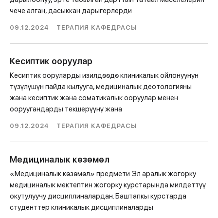
чече алган, дасыккан дарыгерлерди
09.12.2024
ТЕРАПИЯ КАФЕДРАСЫ
Кесиптик ооруулар
Кесиптик ооруларды изилдѳѳдѳ клиникалык ойлонуунун
түзүлүшүн пайда кылууга, медициналык деотологияны
жана кесиптик жана соматикалык ооруулар менен
ооруугандарды текшерүүнү жана
09.12.2024
ТЕРАПИЯ КАФЕДРАСЫ
Медициналык кѳзѳмѳл
«Медициналык кѳзѳмѳл» предмети Эл аралык жогорку
медициналык мектептин жогорку курстарында милдеттүү
окутулуучу дисциплиналардан. Баштапкы курстарда
студенттер клиникалык дисциплиналарды