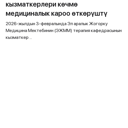
кызматкерлери көчмө
медициналык кароо өткөрүштү
2026-жылдын 3-февралында Эл аралык Жогорку
Медицина Мектебинин (ЭЖММ) терапия кафедрасынын
кызматкер ...