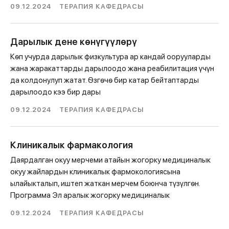
09.12.2024
ТЕРАПИЯ КАФЕДРАСЫ
Дарылык дене кѳнүгүүлѳрү
Кѳп учурда дарылык физкультура ар кандай оорууларды
жана жаракаттарды дарылоодо жана реабилитация үчүн
да колдонулуп жатат. Ѳзгѳчѳ бир катар бейтаптарды
дарылоодо кээ бир дары
09.12.2024
ТЕРАПИЯ КАФЕДРАСЫ
Клиникалык фармакология
Даярдалган окуу мерчеми атайын жогорку медициналык
окуу жайлардын клиникалык фармокологиясына
ылайыкталып, иштеп жаткан мерчем боюнча түзүлгѳн.
Программа Эл аралык жогорку медициналык
09.12.2024
ТЕРАПИЯ КАФЕДРАСЫ