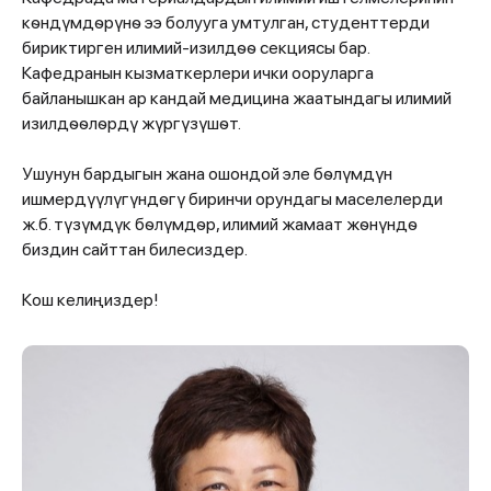
кѳндүмдѳрүнѳ ээ болууга умтулган, студенттерди
бириктирген илимий-изилдѳѳ секциясы бар.
Кафедранын кызматкерлери ички ооруларга
байланышкан ар кандай медицина жаатындагы илимий
изилдѳѳлѳрдү жүргүзүшѳт.
Ушунун бардыгын жана ошондой эле бѳлүмдүн
ишмердүүлүгүндѳгү биринчи орундагы маселелерди
ж.б. түзүмдүк бѳлүмдѳр, илимий жамаат жѳнүндѳ
биздин сайттан билесиздер.
Кош келиңиздер!