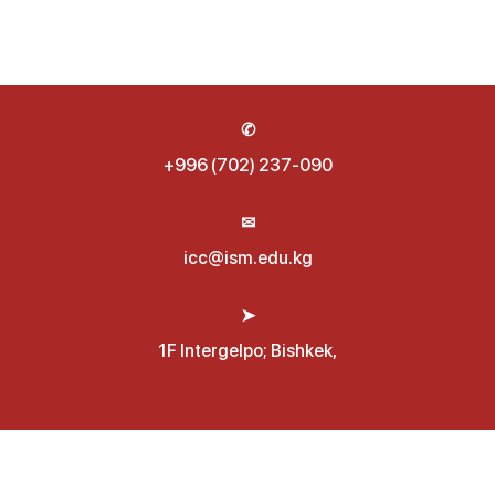
✆
+996 (702) 237-090
✉
icc@ism.edu.kg
➤
1F Intergelpo; Bishkek,