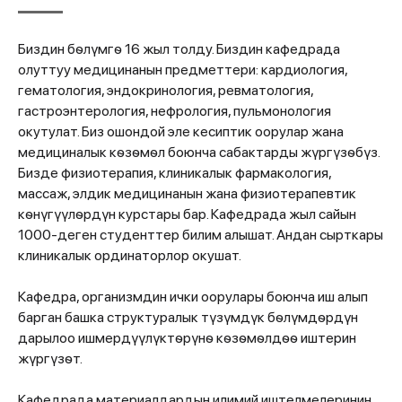
Биздин бѳлүмгѳ 16 жыл толду. Биздин кафедрада
олуттуу медицинанын предметтери: кардиология,
гематология, эндокринология, ревматология,
гастроэнтерология, нефрология, пульмонология
окутулат. Биз ошондой эле кесиптик оорулар жана
медициналык кѳзѳмѳл боюнча сабактарды жүргүзѳбүз.
Бизде физиотерапия, клиникалык фармакология,
массаж, элдик медицинанын жана физиотерапевтик
кѳнүгүүлѳрдүн курстары бар. Кафедрада жыл сайын
1000-деген студенттер билим алышат. Андан сырткары
клиникалык ординаторлор окушат.
Кафедра, организмдин ички оорулары боюнча иш алып
барган башка структуралык түзүмдүк бѳлүмдѳрдүн
дарылоо ишмердүүлүктѳрүнѳ кѳзѳмѳлдѳѳ иштерин
жүргүзѳт.
Кафедрада материалдардын илимий иштелмелеринин