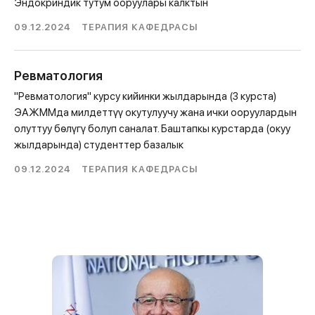
Эндокриндик тутум ооруулары калктын
09.12.2024
ТЕРАПИЯ КАФЕДРАСЫ
Ревматология
"Ревматология" курсу кийинки жылдарында (3 курста)
ЭАЖММда милдеттүү окутулуучу жана ички ооруулардын
олуттуу бѳлүгү болуп саналат. Баштапкы курстарда (окуу
жылдарында) студенттер базалык
09.12.2024
ТЕРАПИЯ КАФЕДРАСЫ