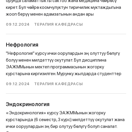
орунда саламаттыкты сактоо жана медицина чѳйрѳсү
кирет. Бул чѳйрѳ коомчулуктун тиричилик муктаждыгына
жооп берүү менен адамзатынын андан ары
09.12.2024
ТЕРАПИЯ КАФЕДРАСЫ
Нефрология
"Нефрология" курсу ички оорулардын эң олуттуу бѳлүгү
болуу менен милдеттүү окутулат. Бул дисциплина
ЭАЖММынын мектеп программасынын жогорку
курстарына киргизилген. Мурунку жылдарда студенттер
09.12.2024
ТЕРАПИЯ КАФЕДРАСЫ
Эндокринология
«Эндокринология» курсу ЭАЖММынын жогорку
курстарында (6 семестр, 3 курс) милдеттүү окутулат жана
ички ооруулардын эң бир олутуу бѳлүгү болуп саналат.