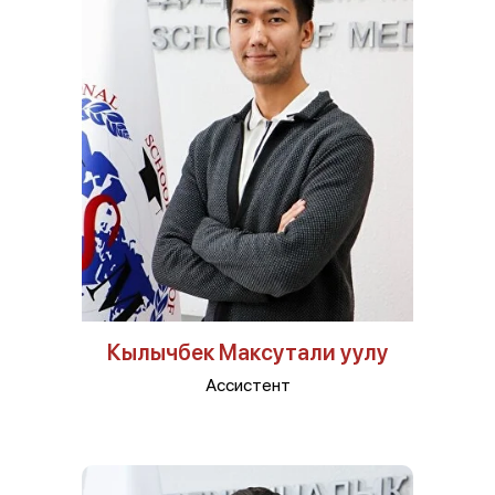
Кылычбек Максутали уулу
Ассистент