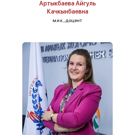
Артыкбаева Айгуль
Качкынбаевна
м.и.к., доцент