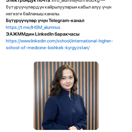
Электрондук почта
: info_alumni@ism.edu.kg —
бүтүрүүчүлөрдүн кайрылууларын кабыл алуу үчүн
негизги байланыш каналы.
Бүтүрүүчүлөр үчүн Telegram-канал
https://t.me/IHSM_alumnus
ЭАЖММдин LinkedIn баракчасы
https://www.linkedin.com/school/international-higher-
school-of-medicine-bishkek-kyrgyzstan/