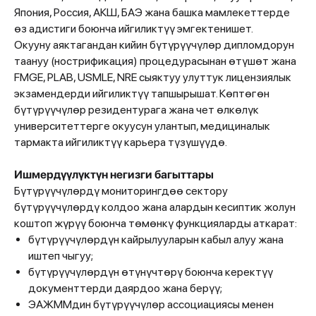
Япония, Россия, АКШ, БАЭ жана башка мамлекеттерде
өз адистиги боюнча ийгиликтүү эмгектенишет.
Окууну аяктагандан кийин бүтүрүүчүлөр дипломдорун
таануу (нострификация) процедурасынан өтүшөт жана
FMGE, PLAB, USMLE, NRE сыяктуу улуттук лицензиялык
экзамендерди ийгиликтүү тапшырышат. Көптөгөн
бүтүрүүчүлөр резидентурага жана чет өлкөлүк
университеттерге окуусун улантып, медициналык
тармакта ийгиликтүү карьера түзүшүүдө.
Ишмердүүлүктүн негизги багыттары
Бүтүрүүчүлөрдү мониторингдөө сектору
бүтүрүүчүлөрдү колдоо жана алардын кесиптик жолун
коштоп жүрүү боюнча төмөнкү функцияларды аткарат:
бүтүрүүчүлөрдүн кайрылууларын кабыл алуу жана
иштеп чыгуу;
бүтүрүүчүлөрдүн өтүнүчтөрү боюнча керектүү
документтерди даярдоо жана берүү;
ЭАЖММдин бүтүрүүчүлөр ассоциациясы менен