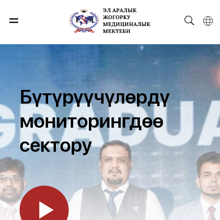
Бүтүрүүчүлөрдү
мониторингдөө
сектору