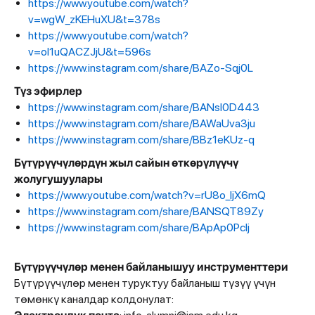
https://www.youtube.com/watch?
v=wgW_zKEHuXU&t=378s
https://www.youtube.com/watch?
v=oI1uQACZJjU&t=596s
https://www.instagram.com/share/BAZo-Sqj0L
Түз эфирлер
https://www.instagram.com/share/BANsI0D443
https://www.instagram.com/share/BAWaUva3ju
https://www.instagram.com/share/BBz1eKUz-q
Бүтүрүүчүлөрдүн жыл сайын өткөрүлүүчү
жолугушуулары
https://www.youtube.com/watch?v=rU8o_ljX6mQ
https://www.instagram.com/share/BANSQT89Zy
https://www.instagram.com/share/BApAp0Pclj
Бүтүрүүчүлөр менен байланышуу инструменттери
Бүтүрүүчүлөр менен туруктуу байланыш түзүү үчүн
төмөнкү каналдар колдонулат: