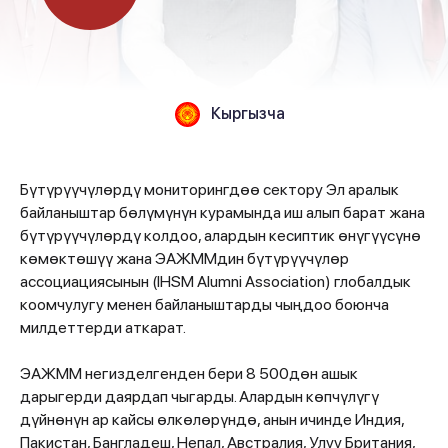
Кыргызча
Бүтүрүүчүлөрдү мониторингдөө сектору Эл аралык
байланыштар бөлүмүнүн курамында иш алып барат жана
бүтүрүүчүлөрдү колдоо, алардын кесиптик өнүгүүсүнө
көмөктөшүү жана ЭАЖММдин бүтүрүүчүлөр
ассоциациясынын (IHSM Alumni Association) глобалдык
коомчулугу менен байланыштарды чыңдоо боюнча
милдеттерди аткарат.
ЭАЖММ негизделгенден бери 8 500дөн ашык
дарыгерди даярдап чыгарды. Алардын көпчүлүгү
дүйнөнүн ар кайсы өлкөлөрүндө, анын ичинде Индия,
Пакистан, Бангладеш, Непал, Австралия, Улуу Британия,