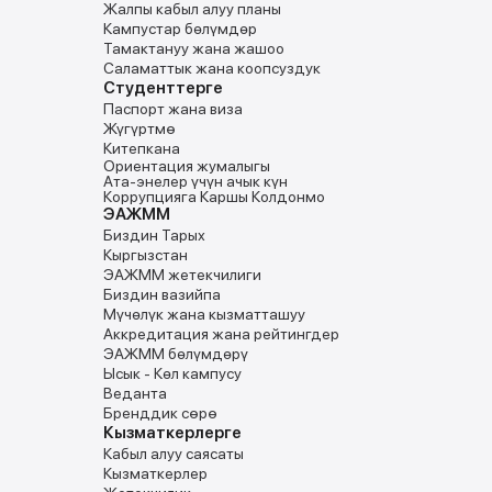
Жалпы кабыл алуу планы
Кампустар бѳлүмдѳр
Тамактануу жана жашоо
Саламаттык жана коопсуздук
Студенттерге
Паспорт жана виза
Жүгүртмө
Китепкана
Ориентация жумалыгы
Ата-энелер үчүн ачык күн
Коррупцияга Каршы Колдонмо
ЭАЖММ
Биздин Тарых
Кыргызстан
ЭАЖММ жетекчилиги
Биздин вазийпа
Мүчѳлүк жана кызматташуу
Аккредитация жана рейтингдер
ЭАЖММ бѳлүмдѳрү
Ысык - Кѳл кампусу
Веданта
Бренддик сөрө
Кызматкерлерге
Кабыл алуу саясаты
Кызматкерлер