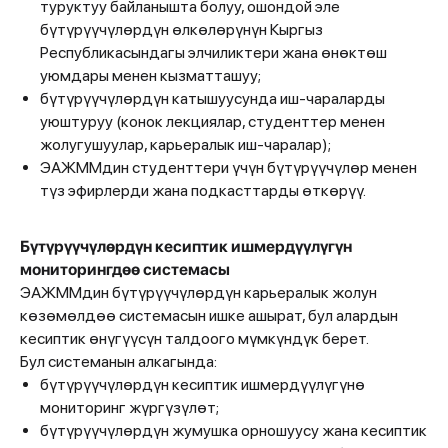
туруктуу байланышта болуу, ошондой эле
бүтүрүүчүлөрдүн өлкөлөрүнүн Кыргыз
Республикасындагы элчиликтери жана өнөктөш
уюмдары менен кызматташуу;
бүтүрүүчүлөрдүн катышуусунда иш-чараларды
уюштуруу (конок лекциялар, студенттер менен
жолугушуулар, карьералык иш-чаралар);
ЭАЖММдин студенттери үчүн бүтүрүүчүлөр менен
түз эфирлерди жана подкасттарды өткөрүү.
Бүтүрүүчүлөрдүн кесиптик ишмердүүлүгүн
мониторингдөө системасы
ЭАЖММдин бүтүрүүчүлөрдүн карьералык жолун
көзөмөлдөө системасын ишке ашырат, бул алардын
кесиптик өнүгүүсүн талдоого мүмкүндүк берет.
Бул системанын алкагында:
бүтүрүүчүлөрдүн кесиптик ишмердүүлүгүнө
мониторинг жүргүзүлөт;
бүтүрүүчүлөрдүн жумушка орношуусу жана кесиптик