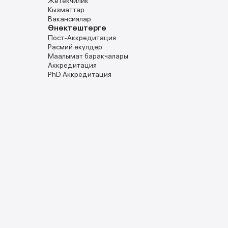
Жетекчилик
Кызматтар
Вакансиялар
Ѳнѳктѳштѳргѳ
Пост-Аккредитация
Расмий ѳкүлдѳр
Маалымат баракчалары
Аккредитация
PhD Аккредитация