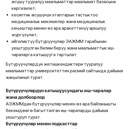
өсүшү тууралуу маалыматтар маалымат базасына
киргизилет;
кесиптик өсүшүнүн этаптарын тастыктоо
медициналык мекемелер жана медициналык
кеңештер менен өз ара аракеттенүү аркылуу
жүргүзүлөт;
ийгиликтүү бүтүрүүчүлөр ЭАЖММ тарабынан
уюштурулган билим берүү жана маалыматтык иш-
чараларга катышууга тартылат.
Бүтүрүүчүлөрдүн жетишкендиктери тууралуу
маалыматтар университеттин расмий сайтында дайыма
жаңыланып турат.
Бүтүрүүчүлөрдүн катышуусундагы иш-чаралар
жана долбоорлор
АЭЖММдин бүтүрүүчүлөр менен өз ара байланышты
бекемдөөгө багытталган иш-чараларды дайыма
уюштуруп турат.
Бүтүрүүчүлөр менен подкасттар