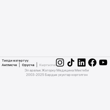
Тилди өзгөртүү:
Англисче
Орусча
Кыргызча
Эл аралык Жогорку Медицина Мектеби
2003-2025 Бардык укуктар корголгон