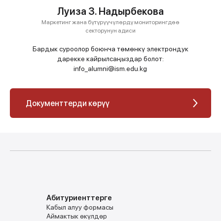
Луиза З. Надырбекова
Маркетинг жана бүтүрүүчүлөрдү мониторингдөө
секторунун адиси
Бардык суроолор боюнча төмөнкү электрондук
дарекке кайрылсаңыздар болот:
info_alumni@ism.edu.kg
Документтерди көрүү
Абитуриенттерге
Кабыл алуу формасы
Аймактык ѳкүлдѳр