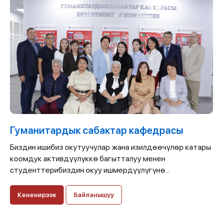
Гуманитардык сабактар кафедрасы
Биздин ишибиз окутуучулар жана изилдөөчүлөр катары
коомдук активдүүлүккө багытталуу менен
студенттерибиздин окуу ишмердүүлүгүнө...
Кененирээк
Байланышуу