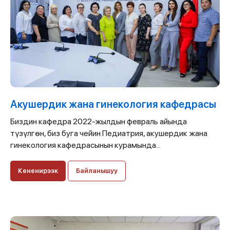
Акушердик жана гинекология кафедрасы
Биздин кафедра 2022-жылдын февраль айында
түзүлгөн, биз буга чейин Педиатрия, акушердик жана
гинекология кафедрасынын курамында...
Кененирээк
Байланышуу