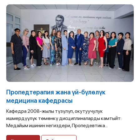
Пропедтерапия жана үй-бүлѳлүк
медицина кафедрасы
Кафедра 2008-жылы түзүлүп, окутуучулук
ишмердүүлүк төмөнкү дисциплиналарды камтыйт:
Медайым ишинин негиздери, Пропедевтика...