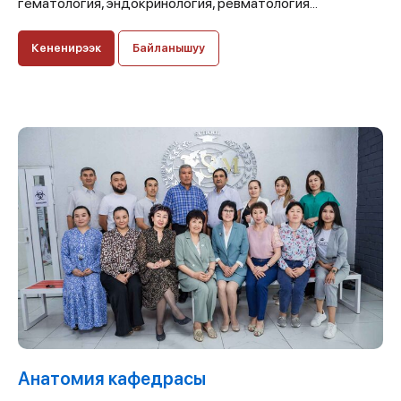
гематология, эндокринология, ревматология...
Кененирээк
Байланышуу
Анатомия кафедрасы