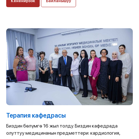
Кененирээк
Байланышуу
Терапия кафедрасы
Биздин бѳлүмгѳ 16 жыл толду. Биздин кафедрада
олуттуу медицинанын предметтери: кардиология,