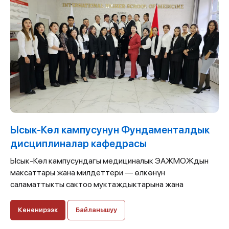
Ысык-Көл кампусунун Фундаменталдык
дисциплиналар кафедрасы
Ысык-Көл кампусундагы медициналык ЭАЖМОЖдын
максаттары жана милдеттери — өлкөнүн
саламаттыкты сактоо муктаждыктарына жана
Кененирээк
Байланышуу