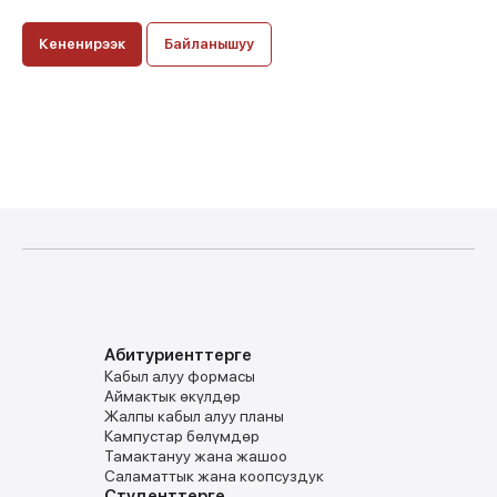
Кененирээк
Байланышуу
Абитуриенттерге
Кабыл алуу формасы
Аймактык ѳкүлдѳр
Жалпы кабыл алуу планы
Кампустар бѳлүмдѳр
Тамактануу жана жашоо
Саламаттык жана коопсуздук
Студенттерге