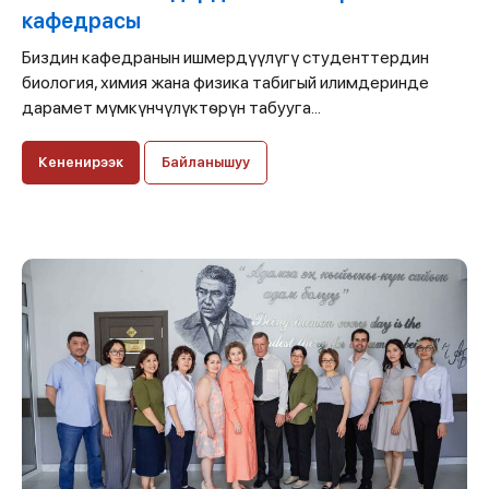
кафедрасы
Биздин кафедранын ишмердүүлүгү студенттердин
биология, химия жана физика табигый илимдеринде
дарамет мүмкүнчүлүктѳрүн табууга...
Кененирээк
Байланышуу