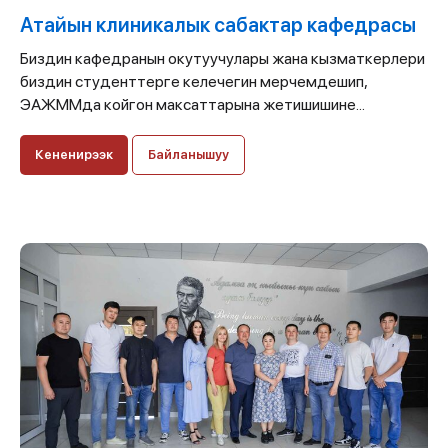
Атайын клиникалык сабактар кафедрасы
Биздин кафедранын окутуучулары жана кызматкерлери
биздин студенттерге келечегин мерчемдешип,
ЭАЖММда койгон максаттарына жетишишине...
Кененирээк
Байланышуу