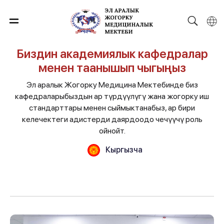
Биздин академиялык кафедралар
менен таанышып чыгыңыз
Эл аралык Жогорку Медицина Мектебинде биз
кафедраларыбыздын ар түрдүүлүгү жана жогорку иш
стандарттары менен сыймыктанабыз, ар бири
келечектеги адистерди даярдоодо чечүүчү роль
ойнойт.
Кыргызча