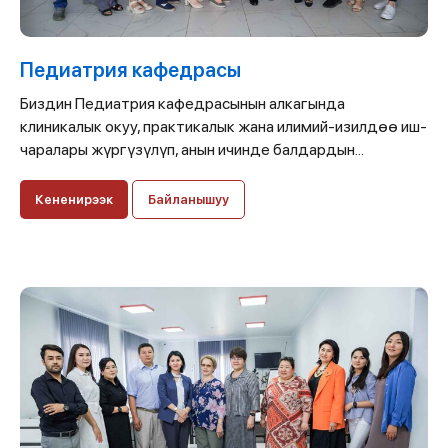
Педиатрия кафедрасы
Биздин Педиатрия кафедрасынын алкагында
клиникалык окуу, практикалык жана илимий-изилдөө иш-
чаралары жүргүзүлүп, анын ичинде балдардын...
Кененирээк
Байланышуу