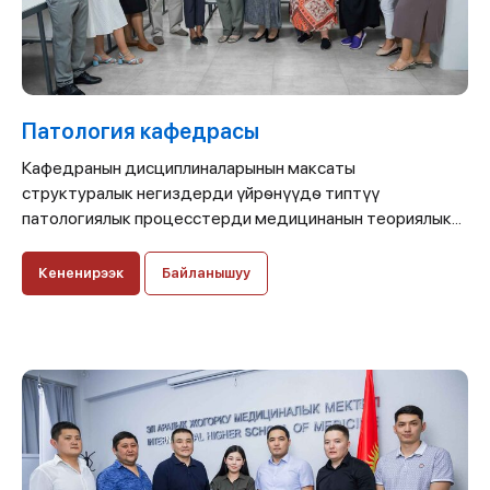
Патология кафедрасы
Кафедранын дисциплиналарынын максаты
структуралык негиздерди үйрѳнүүдѳ типтүү
патологиялык процесстерди медицинанын теориялык...
Кененирээк
Байланышуу