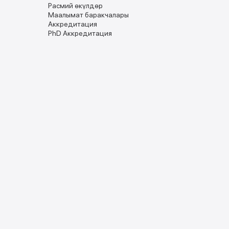
Расмий ѳкүлдѳр
Маалымат баракчалары
Аккредитация
PhD Аккредитация