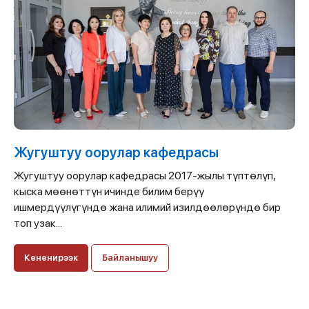
Жугуштуу оорулар кафедрасы
Жугуштуу оорулар кафедрасы 2017-жылы түптөлүп,
кыска мөөнөттүн ичинде билим берүү
ишмердүүлүгүндө жана илимий изилдөөлөрүндө бир
топ узак...
Кененирээк
Байланышуу