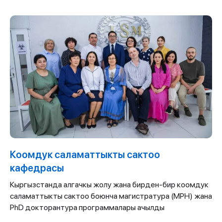
Коомдук саламаттыкты сактоо
кафедрасы
Кыргызстанда алгачкы жолу жана бирден-бир коомдук
саламаттыкты сактоо боюнча магистратура (MPH) жана
PhD докторантура программалары ачылды