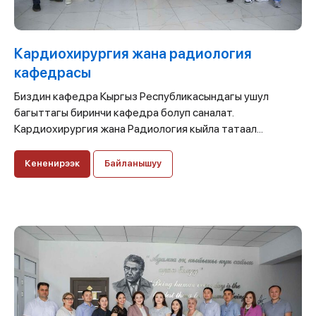
Кардиохирургия жана радиология
кафедрасы
Биздин кафедра Кыргыз Республикасындагы ушул
багыттагы биринчи кафедра болуп саналат.
Кардиохирургия жана Радиология кыйла татаал...
Кененирээк
Байланышуу