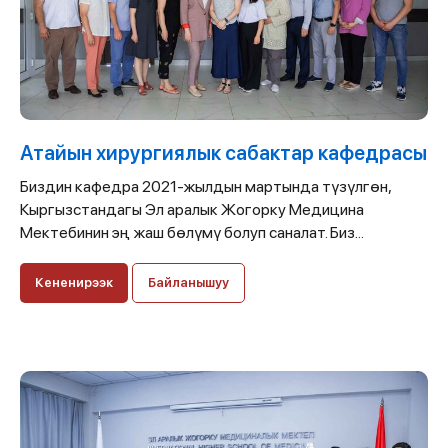
Атайын хирургиялык сабактар кафедрасы
Биздин кафедра 2021-жылдын мартында түзүлгөн,
Кыргызстандагы Эл аралык Жогорку Медицина
Мектебинин эң жаш бөлүмү болуп саналат. Биз...
Кененирээк
Байланышуу