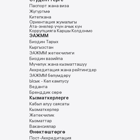
Паспорт жана виза
Жүгүртмө
Китепкана
Ориентация жумалыгы
Ата-энелер үчүн ачык күн
Коррупцияга Каршы Колдонмо
ЭАЖММ
Биздин Тарых
Кыргызстан
ЭАЖММ жетекчилиги
Биздин вазийпа
Мүчѳлүк жана кызматташуу
Аккредитация жана рейтингдер
ЭАЖММ бѳлүмдѳрү
Ысык - Кѳл кампусу
Веданта
Бренддик сөрө
Кызматкерлерге
Кабыл алуу саясаты
Кызматкерлер
Жетекчилик
Кызматтар
Вакансиялар
Ѳнѳктѳштѳргѳ
Пост-Аккредитация