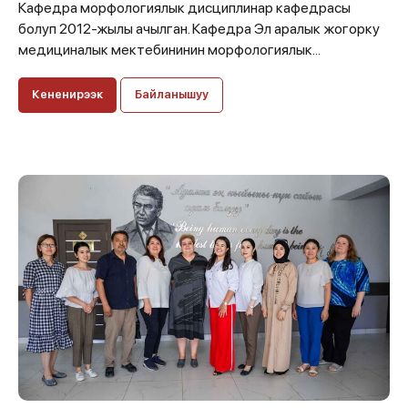
Кафедра морфологиялык дисциплинар кафедрасы
болуп 2012-жылы ачылган. Кафедра Эл аралык жогорку
медициналык мектебининин морфологиялык...
Кененирээк
Байланышуу