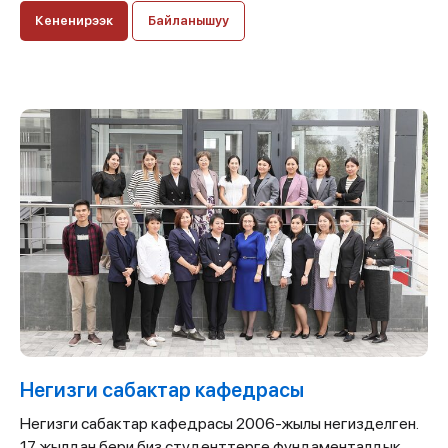
Кененирээк
Байланышуу
Негизги сабактар кафедрасы
Негизги сабактар кафедрасы 2006-жылы негизделген.
17 жылдан бери биз студенттерге фундаменталдык