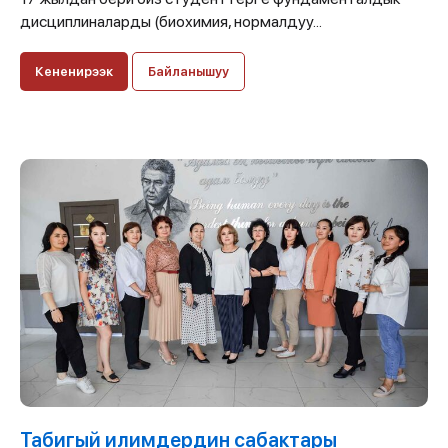
дисциплиналарды (биохимия, нормалдуу...
Кененирээк
Байланышуу
Табигый илимдердин сабактары