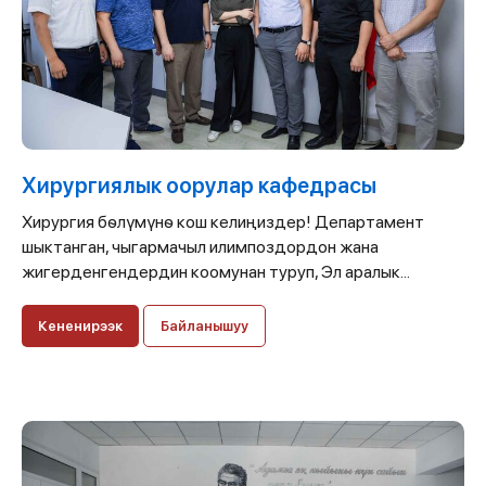
Хирургиялык оорулар кафедрасы
Хирургия бѳлүмүнѳ кош келиңиздер! Департамент
шыктанган, чыгармачыл илимпоздордон жана
жигерденгендердин коомунан туруп, Эл аралык...
Кененирээк
Байланышуу