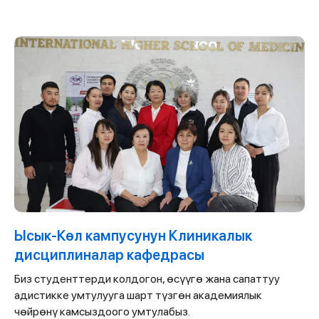
Ысык-Көл кампусунун Клиникалык
дисциплиналар кафедрасы
Биз студенттерди колдогон, өсүүгө жана сапаттуу
адистикке умтулууга шарт түзгөн академиялык
чөйрөнү камсыздоого умтулабыз.